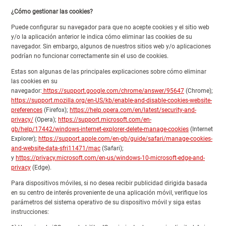
¿Cómo gestionar las cookies?
Puede configurar su navegador para que no acepte cookies y el sitio web
y/o la aplicación anterior le indica cómo eliminar las cookies de su
navegador. Sin embargo, algunos de nuestros sitios web y/o aplicaciones
podrían no funcionar correctamente sin el uso de cookies.
Estas son algunas de las principales explicaciones sobre cómo eliminar
las cookies en su
navegador:
https://support.google.com/chrome/answer/95647
(Chrome);
https://support.mozilla.org/en-US/kb/enable-and-disable-cookies-website-
preferences
(Firefox);
https://help.opera.com/en/latest/security-and-
privacy/
(Opera);
https://support.microsoft.com/en-
gb/help/17442/windows-internet-explorer-delete-manage-cookies
(Internet
Explorer);
https://support.apple.com/en-gb/guide/safari/manage-cookies-
and-website-data-sfri11471/mac
(Safari);
y
https://privacy.microsoft.com/en-us/windows-10-microsoft-edge-and-
privacy
(Edge).
Para dispositivos móviles, si no desea recibir publicidad dirigida basada
en su centro de interés proveniente de una aplicación móvil, verifique los
parámetros del sistema operativo de su dispositivo móvil y siga estas
instrucciones: