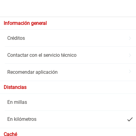
Información general
chevron_right
Créditos
chevron_right
Contactar con el servicio técnico
chevron_right
Recomendar aplicación
Distancias
En millas
done
En kilómetros
Caché